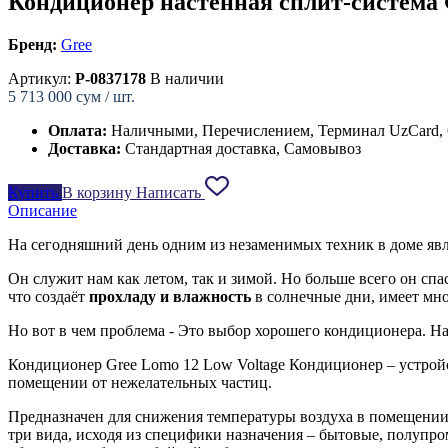
Кондиционер настенная сплит-систем
Бренд:
Gree
Артикул:
P-0837178
В наличии
5 713 000
сум / шт.
Оплата:
Наличными, Перечислением, Терминал UzCard,
Доставка:
Стандартная доставка, Самовывоз
Купить
В корзину
Написать
Описание
На сегодняшний день одним из незаменимых техник в доме яв
Он служит нам как летом, так и зимой. Но больше всего он спа
что создаёт
прохладу и влажность
в солнечные дни, имеет мно
Но вот в чем проблема - Это выбор хорошего кондиционера. 
Кондиционер Gree Lomo 12 Low Voltage Кондиционер – устройс
помещении от нежелательных частиц.
Предназначен для снижения температуры воздуха в помещении 
три вида, исходя из специфики назначения – бытовые, полу