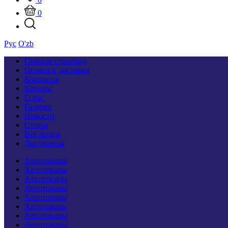
0
Рус
O'zb
Главная страница
Оплата и доставка
Контакты
Каталог
О нас
Галерея
Новости
Статья
Все акции
Документы
Автотовары
Автотовары
Автотовары
Автотовары
Автотовары
Автотовары
Автотовары
Автотовары