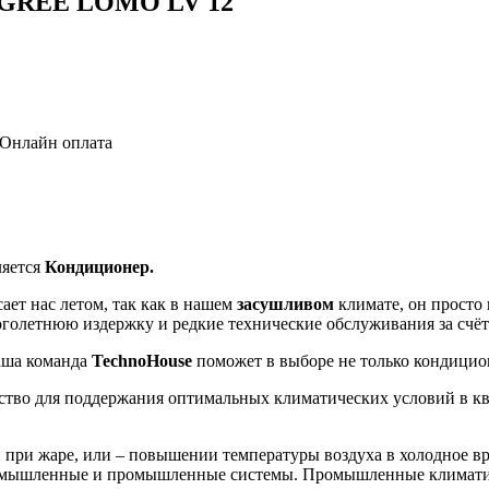
а GREE LOMO LV 12
 Онлайн оплата
ляется
Кондиционер.
сает нас летом, так как в нашем
засушливом
климате, он просто 
голетнюю издержку и редкие технические обслуживания за счёт
Наша команда
TechnoHouse
поможет в выборе не только кондицион
тво для поддержания оптимальных климатических условий в квар
при жаре, или – повышении температуры воздуха в холодное вр
промышленные и промышленные системы. Промышленные климатич