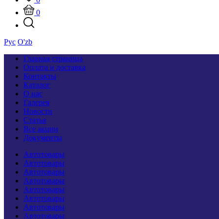
0
Рус
O'zb
Главная страница
Оплата и доставка
Контакты
Каталог
О нас
Галерея
Новости
Статья
Все акции
Документы
Автотовары
Автотовары
Автотовары
Автотовары
Автотовары
Автотовары
Автотовары
Автотовары