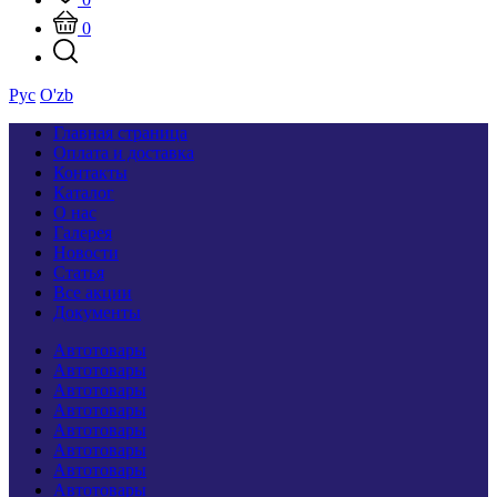
0
Рус
O'zb
Главная страница
Оплата и доставка
Контакты
Каталог
О нас
Галерея
Новости
Статья
Все акции
Документы
Автотовары
Автотовары
Автотовары
Автотовары
Автотовары
Автотовары
Автотовары
Автотовары