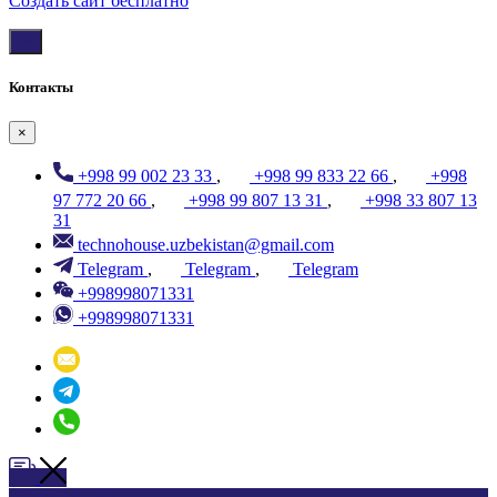
Создать cайт бесплатно
Контакты
×
+998 99 002 23 33
,
+998 99 833 22 66
,
+998
97 772 20 66
,
+998 99 807 13 31
,
+998 33 807 13
31
technohouse.uzbekistan@gmail.com
Telegram
,
Telegram
,
Telegram
+998998071331
+998998071331