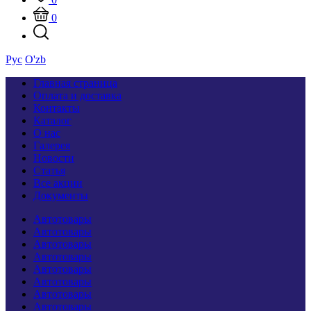
0
Рус
O'zb
Главная страница
Оплата и доставка
Контакты
Каталог
О нас
Галерея
Новости
Статья
Все акции
Документы
Автотовары
Автотовары
Автотовары
Автотовары
Автотовары
Автотовары
Автотовары
Автотовары