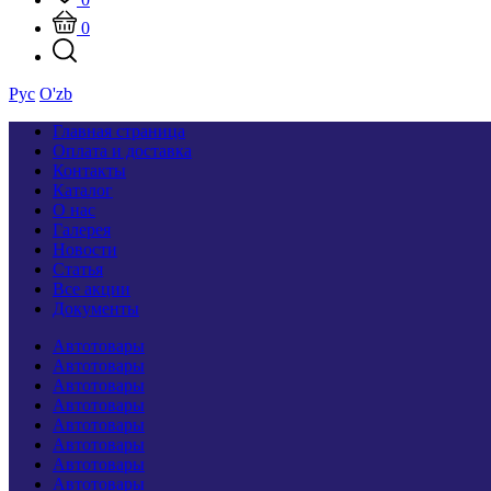
0
Рус
O'zb
Главная страница
Оплата и доставка
Контакты
Каталог
О нас
Галерея
Новости
Статья
Все акции
Документы
Автотовары
Автотовары
Автотовары
Автотовары
Автотовары
Автотовары
Автотовары
Автотовары