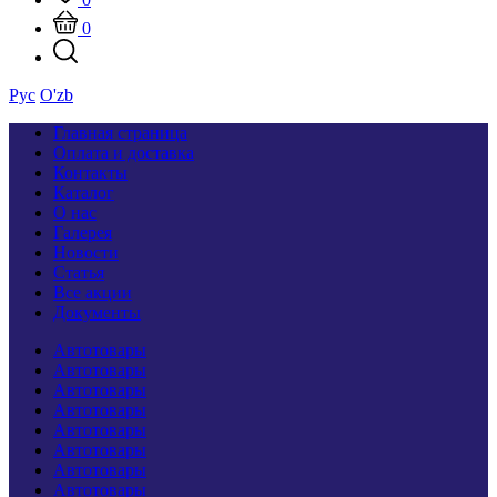
0
Рус
O'zb
Главная страница
Оплата и доставка
Контакты
Каталог
О нас
Галерея
Новости
Статья
Все акции
Документы
Автотовары
Автотовары
Автотовары
Автотовары
Автотовары
Автотовары
Автотовары
Автотовары