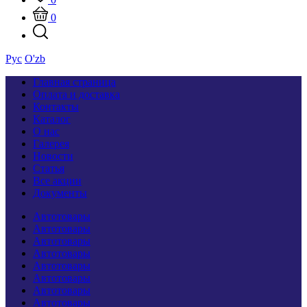
0
Рус
O'zb
Главная страница
Оплата и доставка
Контакты
Каталог
О нас
Галерея
Новости
Статья
Все акции
Документы
Автотовары
Автотовары
Автотовары
Автотовары
Автотовары
Автотовары
Автотовары
Автотовары