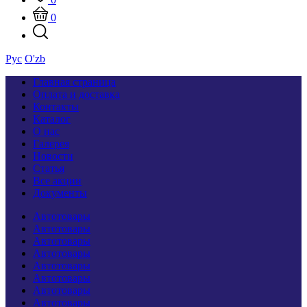
0
Рус
O'zb
Главная страница
Оплата и доставка
Контакты
Каталог
О нас
Галерея
Новости
Статья
Все акции
Документы
Автотовары
Автотовары
Автотовары
Автотовары
Автотовары
Автотовары
Автотовары
Автотовары