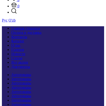
0
Рус
O'zb
Главная страница
Оплата и доставка
Контакты
Каталог
О нас
Галерея
Новости
Статья
Все акции
Документы
Автотовары
Автотовары
Автотовары
Автотовары
Автотовары
Автотовары
Автотовары
Автотовары