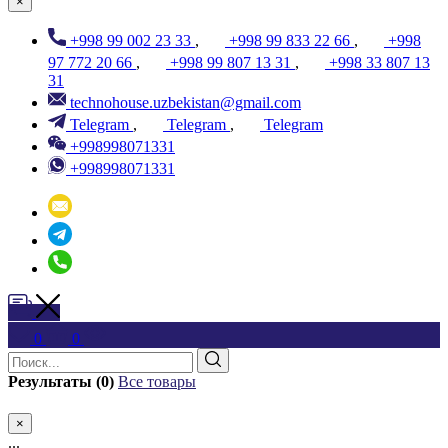
×
+998 99 002 23 33
,
+998 99 833 22 66
,
+998
97 772 20 66
,
+998 99 807 13 31
,
+998 33 807 13
31
technohouse.uzbekistan@gmail.com
Telegram
,
Telegram
,
Telegram
+998998071331
+998998071331
0
0
Результаты (0)
Все товары
×
...