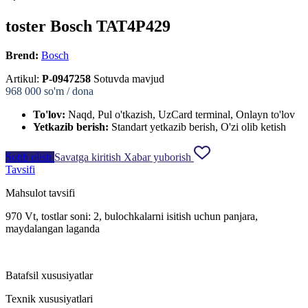
toster Bosch TAT4P429
Brend:
Bosch
Artikul:
P-0947258
Sotuvda mavjud
968 000
so'm / dona
To'lov:
Naqd, Pul o'tkazish, UzCard terminal, Onlayn to'lov
Yetkazib berish:
Standart yetkazib berish, O'zi olib ketish
Sotib olish
Savatga kiritish
Xabar yuborish
Tavsifi
Mahsulot tavsifi
970 Vt, tostlar soni: 2, bulochkalarni isitish uchun panjara,
maydalangan laganda
Batafsil xususiyatlar
Texnik xususiyatlari