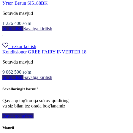
Утюг Braun SI5188BK
Sotuvda mavjud
1 226 400
so'm
Sotib olish
Savatga kiritish
Tezkor ko'rish
Konditsioner GREE FAIRY INVERTER 18
Sotuvda mavjud
9 062 500
so'm
Sotib olish
Savatga kiritish
Savollaringiz bormi?
Qayta qo'ng'iroqqa so'rov qoldiring
va siz bilan tez orada bog'lanamiz
Qayta qo'ng'iroq
Manzil