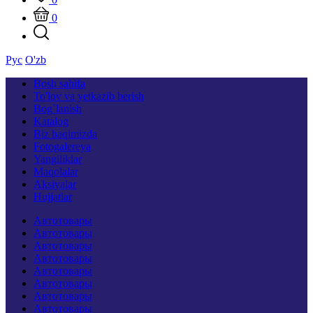
0
Рус
O'zb
Bosh sahifa
To'lov va yetkazib berish
Bog`lanish
Katalog
Biz haqimizda
Fotogalereya
Yangiliklar
Maqolalar
Aksiyalar
Hujjatlar
Автотовары
Автотовары
Автотовары
Автотовары
Автотовары
Автотовары
Автотовары
Автотовары