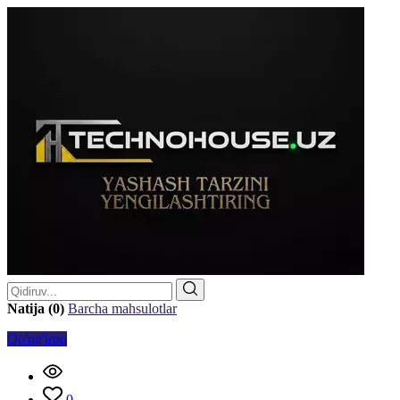
Natija (0)
Barcha mahsulotlar
Qo'ng'iroq
0