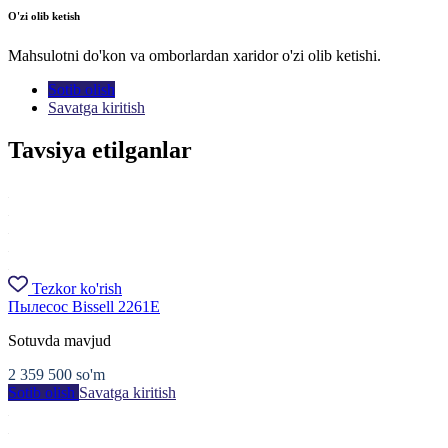
O'zi olib ketish
Mahsulotni do'kon va omborlardan xaridor o'zi olib ketishi.
Sotib olish
Savatga kiritish
Tavsiya etilganlar
Tezkor ko'rish
Пылесос Bissell 2261E
Sotuvda mavjud
2 359 500
so'm
Sotib olish
Savatga kiritish