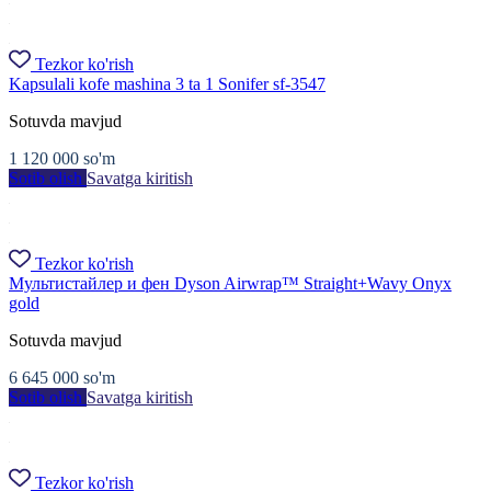
Tezkor ko'rish
Kapsulali kofe mashina 3 ta 1 Sonifer sf-3547
Sotuvda mavjud
1 120 000
so'm
Sotib olish
Savatga kiritish
Tezkor ko'rish
Мультистайлер и фен Dyson Airwrap™ Straight+Wavy Onyx
gold
Sotuvda mavjud
6 645 000
so'm
Sotib olish
Savatga kiritish
Tezkor ko'rish