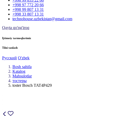
+998 99 833 22 66
+998 97 772 20 66
+998 99 807 13 31
+998 33 807 13 31
technohouse.uzbekistan@gmail.com
Qayta qo'ng'iroq
Ijtimoiy tarmoqlarimiz
Tilni tanlash
Русский
O'zbek
Bosh sahifa
Katalog
Mahsulotlar
тостеры
toster Bosch TAT4P429