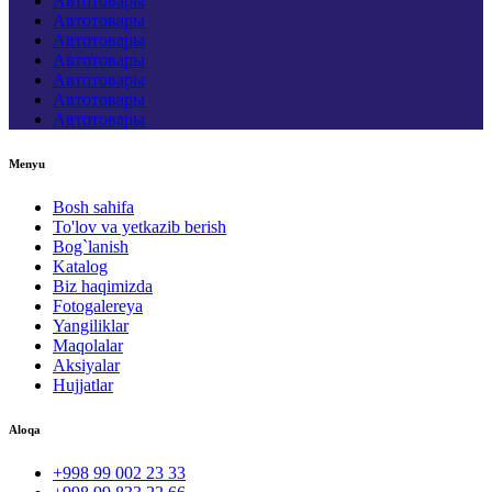
Автотовары
Автотовары
Автотовары
Автотовары
Автотовары
Автотовары
Автотовары
Menyu
Bosh sahifa
To'lov va yetkazib berish
Bog`lanish
Katalog
Biz haqimizda
Fotogalereya
Yangiliklar
Maqolalar
Aksiyalar
Hujjatlar
Aloqa
+998 99 002 23 33