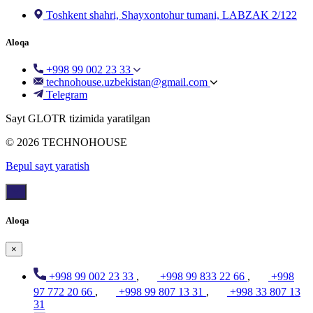
Toshkent shahri, Shayxontohur tumani, LABZAK 2/122
Aloqa
+998 99 002 23 33
technohouse.uzbekistan@gmail.com
Telegram
Sayt GLOTR tizimida yaratilgan
© 2026 TECHNOHOUSE
Bepul sayt yaratish
Aloqa
×
+998 99 002 23 33
,
+998 99 833 22 66
,
+998
97 772 20 66
,
+998 99 807 13 31
,
+998 33 807 13
31