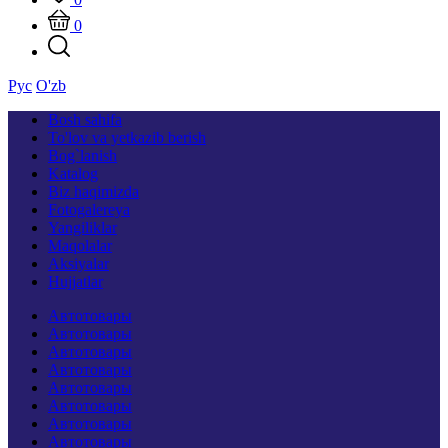
0
Рус
O'zb
Bosh sahifa
To'lov va yetkazib berish
Bog`lanish
Katalog
Biz haqimizda
Fotogalereya
Yangiliklar
Maqolalar
Aksiyalar
Hujjatlar
Автотовары
Автотовары
Автотовары
Автотовары
Автотовары
Автотовары
Автотовары
Автотовары