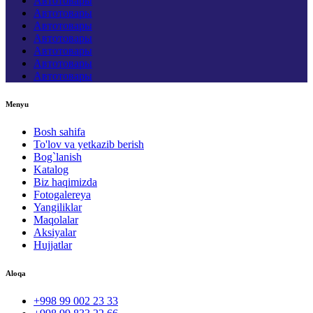
Автотовары
Автотовары
Автотовары
Автотовары
Автотовары
Автотовары
Автотовары
Menyu
Bosh sahifa
To'lov va yetkazib berish
Bog`lanish
Katalog
Biz haqimizda
Fotogalereya
Yangiliklar
Maqolalar
Aksiyalar
Hujjatlar
Aloqa
+998 99 002 23 33