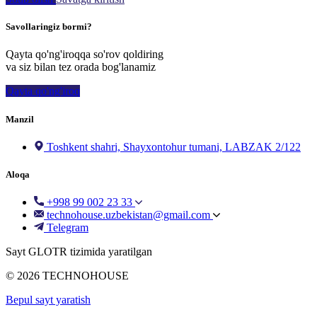
Savollaringiz bormi?
Qayta qo'ng'iroqqa so'rov qoldiring
va siz bilan tez orada bog'lanamiz
Qayta qo'ng'iroq
Manzil
Toshkent shahri, Shayxontohur tumani, LABZAK 2/122
Aloqa
+998 99 002 23 33
technohouse.uzbekistan@gmail.com
Telegram
Sayt GLOTR tizimida yaratilgan
© 2026 TECHNOHOUSE
Bepul sayt yaratish