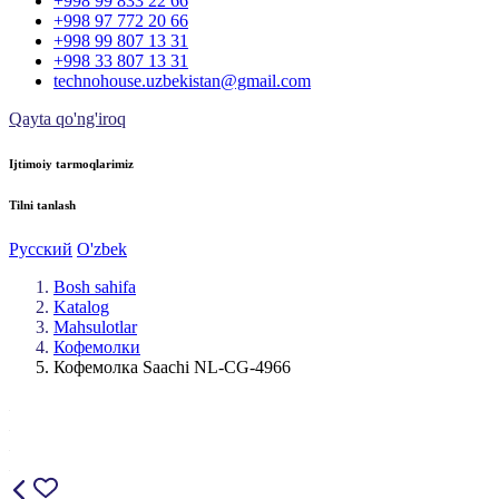
+998 99 833 22 66
+998 97 772 20 66
+998 99 807 13 31
+998 33 807 13 31
technohouse.uzbekistan@gmail.com
Qayta qo'ng'iroq
Ijtimoiy tarmoqlarimiz
Tilni tanlash
Русский
O'zbek
Bosh sahifa
Katalog
Mahsulotlar
Кофемолки
Кофемолка Saachi NL-CG-4966