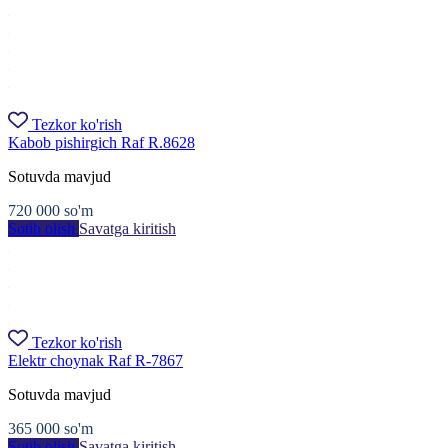
Tezkor ko'rish
Kabob pishirgich Raf R.8628
Sotuvda mavjud
720 000
so'm
Sotib olish
Savatga kiritish
Tezkor ko'rish
Elektr choynak Raf R-7867
Sotuvda mavjud
365 000
so'm
Sotib olish
Savatga kiritish