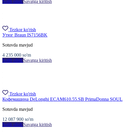
Sotib olish
Savatga kiritish
Tezkor ko'rish
Утюг Braun IS7156BK
Sotuvda mavjud
4 235 000
so'm
Sotib olish
Savatga kiritish
Tezkor ko'rish
Кофемашина DeLonghi ECAM610.55.SB PrimaDonna SOUL
Sotuvda mavjud
12 087 900
so'm
Sotib olish
Savatga kiritish