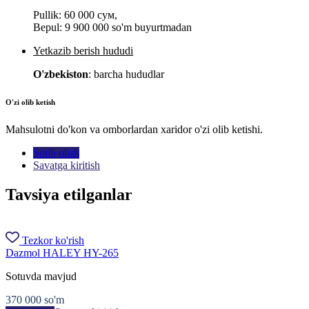
Pullik:
60 000 сум
,
Bepul:
9 900 000 so'm buyurtmadan
Yetkazib berish hududi
O'zbekiston
: barcha hududlar
O'zi olib ketish
Mahsulotni do'kon va omborlardan xaridor o'zi olib ketishi.
Sotib olish
Savatga kiritish
Tavsiya etilganlar
Tezkor ko'rish
Dazmol HALEY HY-265
Sotuvda mavjud
370 000
so'm