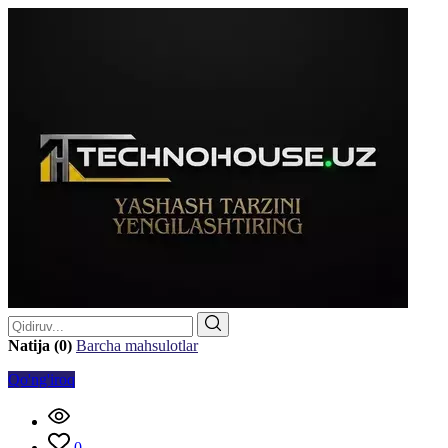
Natija (0)
Barcha mahsulotlar
Qo'ng'iroq
0