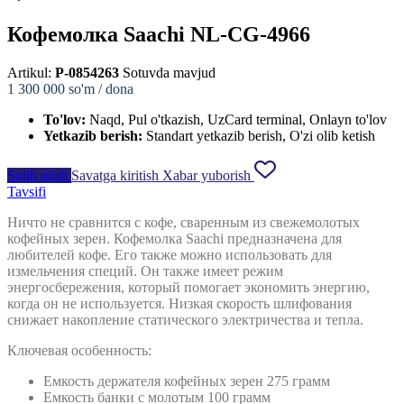
Кофемолка Saachi NL-CG-4966
Artikul:
P-0854263
Sotuvda mavjud
1 300 000
so'm / dona
To'lov:
Naqd, Pul o'tkazish, UzCard terminal, Onlayn to'lov
Yetkazib berish:
Standart yetkazib berish, O'zi olib ketish
Sotib olish
Savatga kiritish
Xabar yuborish
Tavsifi
Ничто не сравнится с кофе, сваренным из свежемолотых
кофейных зерен. Кофемолка Saachi предназначена для
любителей кофе. Его также можно использовать для
измельчения специй. Он также имеет режим
энергосбережения, который помогает экономить энергию,
когда он не используется. Низкая скорость шлифования
снижает накопление статического электричества и тепла.
Ключевая особенность:
Емкость держателя кофейных зерен 275 грамм
Емкость банки с молотым 100 грамм