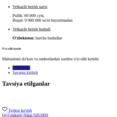
Yetkazib berish narxi
Pullik:
60 000 сум
,
Bepul:
9 900 000 so'm buyurtmadan
Yetkazib berish hududi
O'zbekiston
: barcha hududlar
O'zi olib ketish
Mahsulotni do'kon va omborlardan xaridor o'zi olib ketishi.
Sotib olish
Savatga kiritish
Tavsiya etilganlar
Tezkor ko'rish
Qo'l mikseri Nikai NH300S