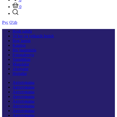
0
Рус
O'zb
Bosh sahifa
To'lov va yetkazib berish
Bog`lanish
Katalog
Biz haqimizda
Fotogalereya
Yangiliklar
Maqolalar
Aksiyalar
Hujjatlar
Автотовары
Автотовары
Автотовары
Автотовары
Автотовары
Автотовары
Автотовары
Автотовары