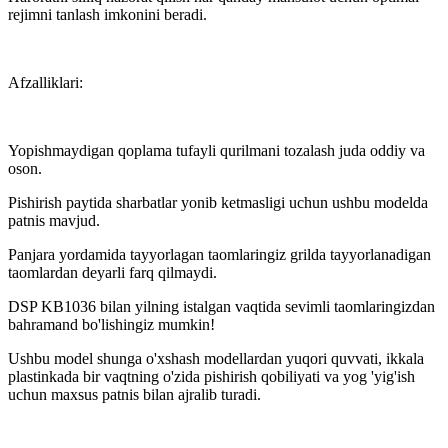
rejimni tanlash imkonini beradi.
Afzalliklari:
Yopishmaydigan qoplama tufayli qurilmani tozalash juda oddiy va
oson.
Pishirish paytida sharbatlar yonib ketmasligi uchun ushbu modelda
patnis mavjud.
Panjara yordamida tayyorlagan taomlaringiz grilda tayyorlanadigan
taomlardan deyarli farq qilmaydi.
DSP KB1036 bilan yilning istalgan vaqtida sevimli taomlaringizdan
bahramand bo'lishingiz mumkin!
Ushbu model shunga o'xshash modellardan yuqori quvvati, ikkala
plastinkada bir vaqtning o'zida pishirish qobiliyati va yog 'yig'ish
uchun maxsus patnis bilan ajralib turadi.