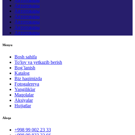
Автотовары
Автотовары
Автотовары
Автотовары
Автотовары
Автотовары
Автотовары
Menyu
Bosh sahifa
To'lov va yetkazib berish
Bog`lanish
Katalog
Biz haqimizda
Fotogalereya
Yangiliklar
Maqolalar
Aksiyalar
Hujjatlar
Aloqa
+998 99 002 23 33