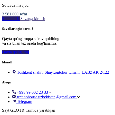
Sotuvda mavjud
3 581 600
so'm
Sotib olish
Savatga kiritish
Savollaringiz bormi?
Qayta qo'ng'iroqqa so'rov qoldiring
va siz bilan tez orada bog'lanamiz
Qayta qo'ng'iroq
Manzil
Toshkent shahri, Shayxontohur tumani, LABZAK 2/122
Aloqa
+998 99 002 23 33
technohouse.uzbekistan@gmail.com
Telegram
Sayt GLOTR tizimida yaratilgan