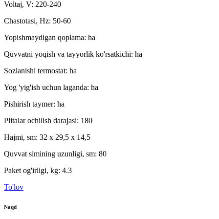
Voltaj, V: 220-240
Chastotasi, Hz: 50-60
Yopishmaydigan qoplama: ha
Quvvatni yoqish va tayyorlik ko'rsatkichi: ha
Sozlanishi termostat: ha
Yog 'yig'ish uchun laganda: ha
Pishirish taymer: ha
Plitalar ochilish darajasi: 180
Hajmi, sm: 32 x 29,5 x 14,5
Quvvat simining uzunligi, sm: 80
Paket og'irligi, kg: 4.3
To'lov
Naqd