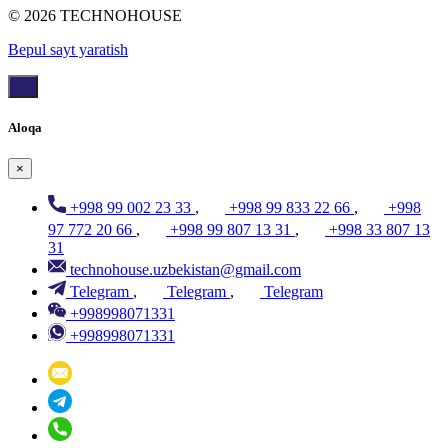
© 2026 TECHNOHOUSE
Bepul sayt yaratish
Aloqa
×
+998 99 002 23 33
,
+998 99 833 22 66
,
+998
97 772 20 66
,
+998 99 807 13 31
,
+998 33 807 13
31
technohouse.uzbekistan@gmail.com
Telegram
,
Telegram
,
Telegram
+998998071331
+998998071331