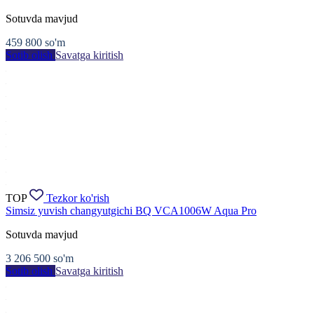
Sotuvda mavjud
459 800
so'm
Sotib olish
Savatga kiritish
TOP
Tezkor ko'rish
Simsiz yuvish changyutgichi BQ VCA1006W Aqua Pro
Sotuvda mavjud
3 206 500
so'm
Sotib olish
Savatga kiritish