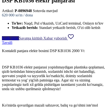
DSP KB1036 elektr panjarasi
Artikul:
P-0896948
Sotuvda mavjud
620 000
so'm / dona
To'lov:
Naqd, Pul o'tkazish, UzCard terminal, Onlayn to'lov
Yetkazib berish:
Standart yetkazib berish, O'zi olib ketish
Sotib olish
Savatga kiritish
Xabar yuborish
Tavsifi
Kontaktli panjara elektr bosimi DSP KB1036 2000 Vt
DSP KB1036 elektr panjarasi yopishmaydigan plastinka qoplamasi,
qizib ketishdan himoyalanish, sozlanishi ishchi sirt balandligi,
quvvatni yoqish va tayyorlik ko'rsatkichi, doimiy sozlanishi
termostat va yog' yig'ish patnisiga ega. Agar siz va sizning
yaqinlaringiz turli xil grilda pishirilgan taomlarni yaxshi ko'rsangiz,
unda siz ushbu qurilmasiz qilolmaysiz!
Ko'mirda qovurilgan mazali sabzavot, baliq va go'shtni iste'mol