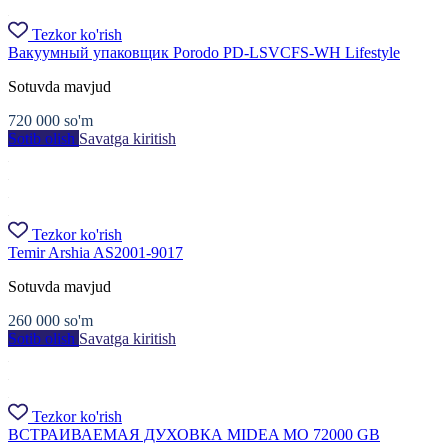
Tezkor ko'rish
Вакуумный упаковщик Porodo PD-LSVCFS-WH Lifestyle
Sotuvda mavjud
720 000
so'm
Sotib olish
Savatga kiritish
Tezkor ko'rish
Temir Arshia AS2001-9017
Sotuvda mavjud
260 000
so'm
Sotib olish
Savatga kiritish
Tezkor ko'rish
ВСТРАИВАЕМАЯ ДУХОВКА MIDEA MO 72000 GB