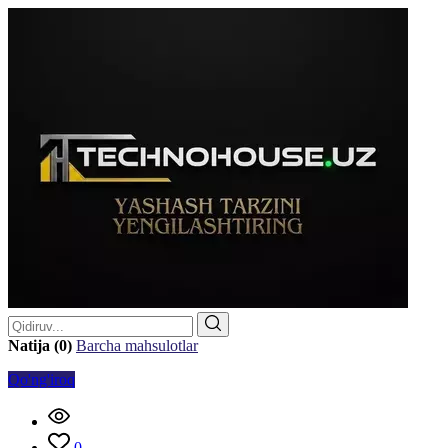
Natija (0)
Barcha mahsulotlar
Qo'ng'iroq
0