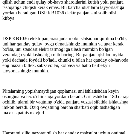
qilish uchun endi qulay ob-havo sharoitlarini kutish yoki panjara
tashqariga chiqish kerak emas. Bu barcha idishlarni tayyorlashga
yordam beradigan DSP KB1036 elektr panjarasini sotib olish
kifoya.
DSP KB1036 elektr panjarasi juda mobil statsionar qurilma bo'lib,
uni har qanday qulay joyga o'rnatishingiz mumkin va agar kerak
bo'lsa, uni standart elektr tarmog'iga ulash mumkin bo'lgan
verandaga yoki tashqariga olib boring. Bu panjara qishloq uyida
yoki dachada foydali bo'ladi, chunki u bilan har qanday ob-havoda
eng mazali biftek, sabzavotlar, kolbasa va hatto barbekyu
tayyorlashingiz mumkin.
Plitalarning yopishmaydigan qoplamasi uni ishlatishdan keyin
osongina va tez o'chirishga yordam beradi. Gril eshiklari 180 daraja
ochilib, ularni bir vaqtning o'zida panjara yuzasi sifatida ishlatishga
imkon beradi. Oziq-ovqatning barcha sharbati oqib tushadigan
maxsus patnis mavjud.
Haroratni silliq nazorat qilish har qanday mahsulot uchun optimal