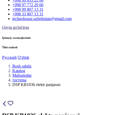
+998 99 833 22 66
+998 97 772 20 66
+998 99 807 13 31
+998 33 807 13 31
technohouse.uzbekistan@gmail.com
Qayta qo'ng'iroq
Ijtimoiy tarmoqlarimiz
Tilni tanlash
Русский
O'zbek
Bosh sahifa
Katalog
Mahsulotlar
тостеры
DSP KB1036 elektr panjarasi