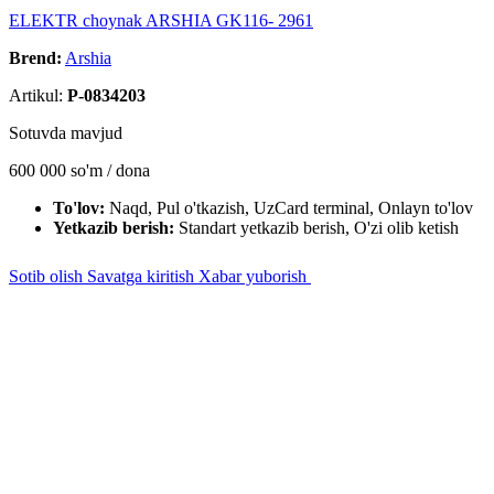
ELEKTR choynak ARSHIA GK116- 2961
Brend:
Arshia
Artikul:
P-0834203
Sotuvda mavjud
600 000
so'm / dona
To'lov:
Naqd, Pul o'tkazish, UzCard terminal, Onlayn to'lov
Yetkazib berish:
Standart yetkazib berish, O'zi olib ketish
Sotib olish
Savatga kiritish
Xabar yuborish